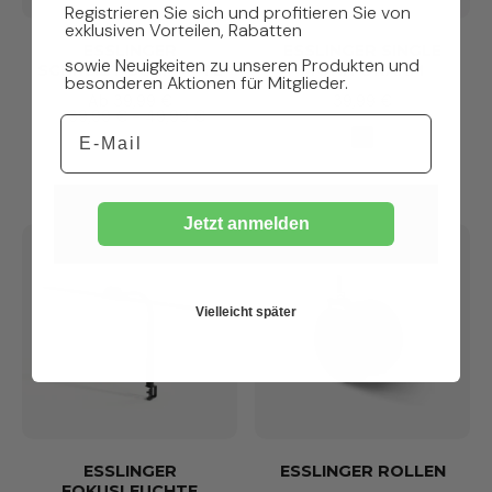
Registrieren Sie sich und profitieren Sie von
exklusiven Vorteilen, Rabatten
ESSLINGER
ESSLINGER SINGLE
sowie Neuigkeiten zu unseren Produkten und
SCHREIBTISCHMATTE
MONITORARM
besonderen Aktionen für Mitglieder.
Ab 39,99 €
39,99 €
39,99 € - 49,99 €
Email
Jetzt anmelden
Vielleicht später
ESSLINGER
ESSLINGER ROLLEN
FOKUSLEUCHTE